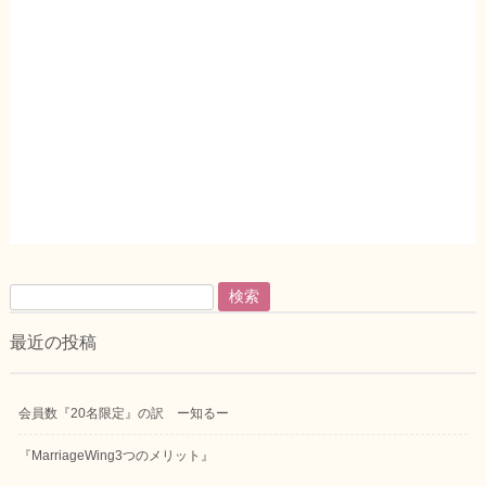
検
索:
最近の投稿
会員数『20名限定』の訳 ー知るー
『MarriageWing3つのメリット』